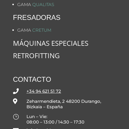
GAMA
QUALITAS
FRESADORAS
GAMA
CRETUM
MÁQUINAS ESPECIALES
RETROFITTING
CONTACTO

+34 94 621 51 72

Zeharmendieta, 2 48200 Durango,
Bizkaia – España
}
Lun – Vie:
08:00 – 13:00 / 14:30 – 17:30