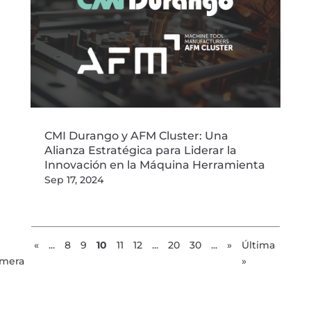
CMI Durango y AFM Cluster: Una
Alianza Estratégica para Liderar la
Innovación en la Máquina Herramienta
Sep 17, 2024
«
...
8
9
10
11
12
...
20
30
...
»
Última
imera
»