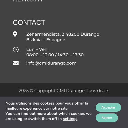
CONTACT

Zeharmendieta, 2 48200 Durango,
Bizkaia – Espagne
}
Lun – Ven:
08:00 – 13:00 / 14:30 – 17:30

info@cmidurango.com
2025 © Copyright CMI Durango. Tous droits
réservés |
Mentions légales
|
Politique de
Nous utilisons des cookies pour vous offrir la
confidentialité
|
Politique en matière de cookies
!
Accepter
meilleure expérience sur notre site.
|
Conditions générales de vente
|
Conditions
You can find out more about which cookies we
Rejeter
are using or switch them off in
settings
.
générales d’achat
|
Manuel qualité