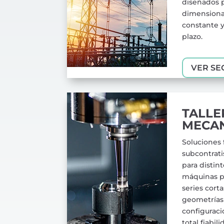
diseñados p
dimensiona
constante y
plazo.
VER SE
TALLE
MECA
Soluciones 
subcontrat
para distin
máquinas p
series corta
geometrías 
configurac
total fiabili