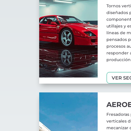
Tornos vert
diseñados 
componente
utillajes y 
líneas de m
pensados p
procesos a
responder 
producción
VER SE
AEROE
Fresadoras
verticales 
mecanizar