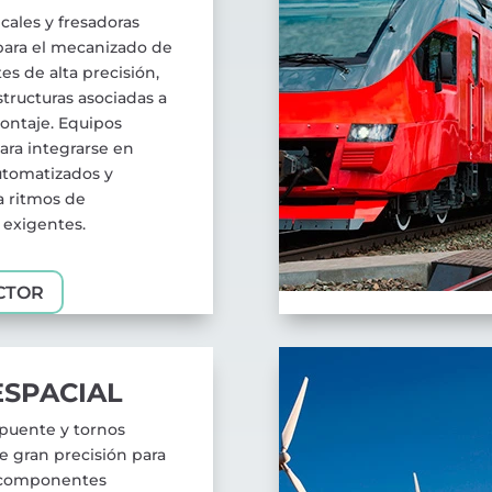
icales y fresadoras
para el mecanizado de
s de alta precisión,
estructuras asociadas a
ontaje. Equipos
ara integrarse en
utomatizados y
a ritmos de
 exigentes.
CTOR
SPACIAL
 puente y tornos
de gran precisión para
 componentes