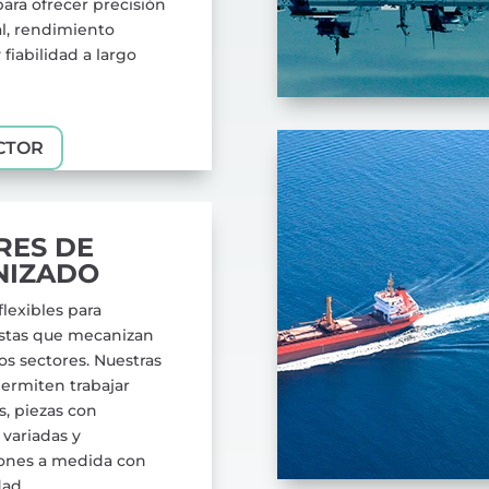
ara ofrecer precisión
l, rendimiento
 fiabilidad a largo
CTOR
RES DE
NIZADO
flexibles para
istas que mecanizan
tos sectores. Nuestras
ermiten trabajar
s, piezas con
variadas y
iones a medida con
dad.