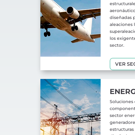
estructurale
aeronáutico
diseñadas p
aleaciones l
superaleac
los exigent
sector.
VER SE
ENERG
Soluciones
componente
sector ener
generadores
estructuras