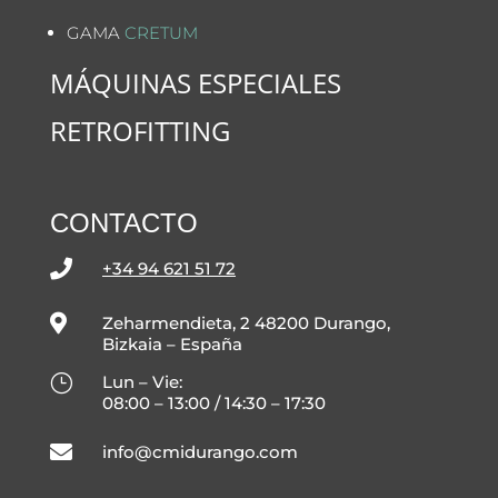
GAMA
CRETUM
MÁQUINAS ESPECIALES
RETROFITTING
CONTACTO

+34 94 621 51 72

Zeharmendieta, 2 48200 Durango,
Bizkaia – España
}
Lun – Vie:
08:00 – 13:00 / 14:30 – 17:30

info@cmidurango.com