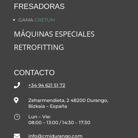
FRESADORAS
GAMA
CRETUM
MÁQUINAS ESPECIALES
RETROFITTING
CONTACTO

+34 94 621 51 72

Zeharmendieta, 2 48200 Durango,
Bizkaia – España
}
Lun – Vie:
08:00 – 13:00 / 14:30 – 17:30

info@cmidurango.com