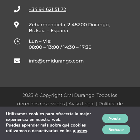

+34 94 621 51 72

Zeharmendieta, 2 48200 Durango,
Bizkaia – España
}
Lun – Vie:
08:00 – 13:00 / 14:30 – 17:30

info@cmidurango.com
2025 © Copyright CMI Durango. Todos los
derechos reservados |
Aviso Legal
|
Política de
Privacidad
|
Política de Cookies
|
Condiciones
Utilizamos cookies para ofrecerte la mejor
!
Aceptar
experiencia en nuestra web.
Generales de Venta
|
Condiciones Generales de
Puedes aprender más sobre qué cookies
Compra
|
Manual de Calidad
Rechazar
utilizamos o desactivarlas en los
ajustes
.