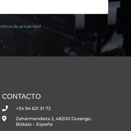
olítica de privacidad
CONTACTO

+34 94 621 51 72

Zeharmendieta 2, 48200 Durango,
Bizkaia – España