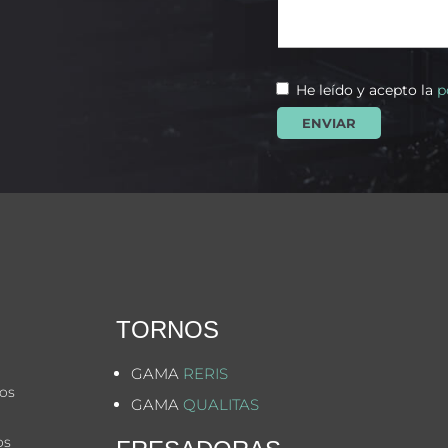
He leído y acepto la
p
TORNOS
GAMA
RERIS
mos
GAMA
QUALITAS
e
os