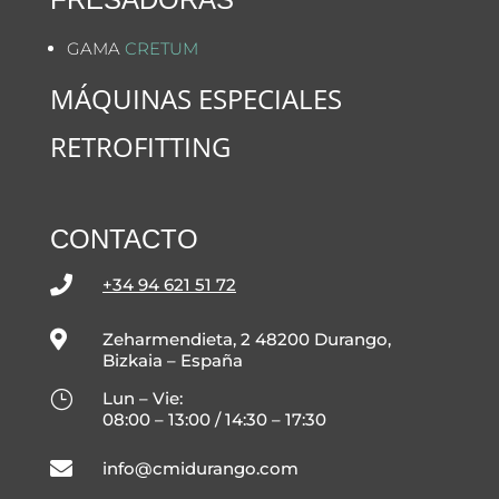
GAMA
CRETUM
MÁQUINAS ESPECIALES
RETROFITTING
CONTACTO

+34 94 621 51 72

Zeharmendieta, 2 48200 Durango,
Bizkaia – España
}
Lun – Vie:
08:00 – 13:00 / 14:30 – 17:30

info@cmidurango.com